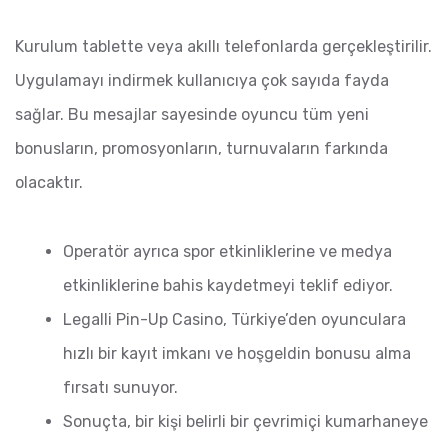
Kurulum tablette veya akıllı telefonlarda gerçekleştirilir.
Uygulamayı indirmek kullanıcıya çok sayıda fayda
sağlar. Bu mesajlar sayesinde oyuncu tüm yeni
bonusların, promosyonların, turnuvaların farkında
olacaktır.
Operatör ayrıca spor etkinliklerine ve medya
etkinliklerine bahis kaydetmeyi teklif ediyor.
Legalli Pin-Up Casino, Türkiye’den oyunculara
hızlı bir kayıt imkanı ve hoşgeldin bonusu alma
fırsatı sunuyor.
Sonuçta, bir kişi belirli bir çevrimiçi kumarhaneye