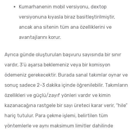
Kumarhanenin mobil versiyonu, dextop
versiyonuna kıyasla biraz basitleştirilmiştir,
ancak ana sitenin tüm ana özelliklerini ve
avantajlarını korur.
Ayrıca günde oluşturulan başvuru sayısında bir sınır
vardır, 3’ü aşarsa beklemeniz veya bir komisyon
ödemeniz gerekecektir. Burada sanal takımlar oynar ve
sonuç sadece 2-3 dakika içinde öğrenilebilir. Takımların
özellikleri ve güçlü/zayıf yönleri vardır ve kimin
kazanacağına rastgele bir sayı üreteci karar verir, “hile”
hariç tutulur. Para çekme işlemi, belirtilen tüm
yöntemlerle ve aynı maksimum limitler dahilinde