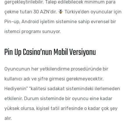
gerçekleştirilebilir. Talep edilebilecek minimum para
çekme tutarı 30 AZN’dir.
Türkiye’den oyuncular için
Pin-up, Android işletim sistemine sahip evrensel bir
istemci programı sunuyor.
Pin Up Casino’nun Mobil Versiyonu
Oyuncunun her yetkilendirme prosedüründe bir
kullanıcı adı ve şifre girmesi gerekmeyecektir.
Hediyenin” “kalitesi sadakat sistemindeki ilerlemeden
etkilenir. Durum sisteminde bir oyuncu eine kadar
yüksek olursa, kişisel tatil arifesinde o kadar çok şey
alır.