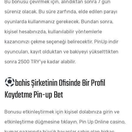
Bu bonusu çevirmek için, alındıktan sonra 7 gün
süreniz olacak. Bu süre zarfında, elde edilen parayı
oyunlarda kullanmanız gerekecek. Bundan sonra,
kişisel hesabınızda, kullanılabilir yöntemlerle
kazancınızı çekme seçeneği belirecektir. PinUp indir
oyuncuları, kayıt olduktan ve bakiyeyi yükselttikten
sonra 2500 TRY’ye kadar alabilir.
bahis Şirketinin Ofisinde Bir Profil
Kaydetme Pin-up Bet
Bonusu etkinleştirmek için kişisel dolabınıza girin ve
etkinleştirme düğmesine tıklayın. Pin Up Online casino,
kumar pazarında büyük başarılar sahip olan birkaç