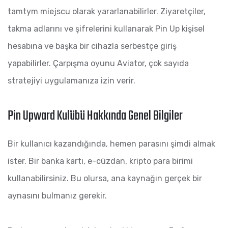
tamtym miejscu olarak yararlanabilirler. Ziyaretçiler,
takma adlarını ve şifrelerini kullanarak Pin Up kişisel
hesabına ve başka bir cihazla serbestçe giriş
yapabilirler. Çarpışma oyunu Aviator, çok sayıda
stratejiyi uygulamanıza izin verir.
Pin Upward Kulübü Hakkında Genel Bilgiler
Bir kullanıcı kazandığında, hemen parasını şimdi almak
ister. Bir banka kartı, e-cüzdan, kripto para birimi
kullanabilirsiniz. Bu olursa, ana kaynağın gerçek bir
aynasını bulmanız gerekir.