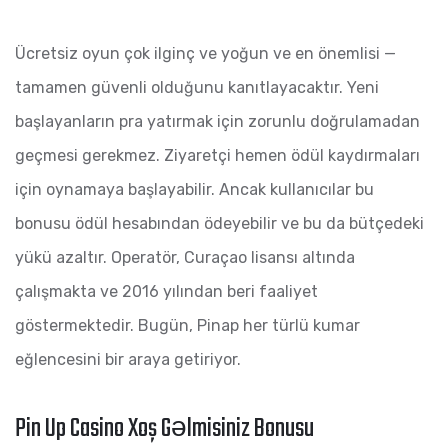
Ücretsiz oyun çok ilginç ve yoğun ve en önemlisi —
tamamen güvenli olduğunu kanıtlayacaktır. Yeni
başlayanların pra yatırmak için zorunlu doğrulamadan
geçmesi gerekmez. Ziyaretçi hemen ödül kaydırmaları
için oynamaya başlayabilir. Ancak kullanıcılar bu
bonusu ödül hesabından ödeyebilir ve bu da bütçedeki
yükü azaltır. Operatör, Curaçao lisansı altında
çalışmakta ve 2016 yılından beri faaliyet
göstermektedir. Bugün, Pinap her türlü kumar
eğlencesini bir araya getiriyor.
Pin Up Casino Xoş Gəlmisiniz Bonusu