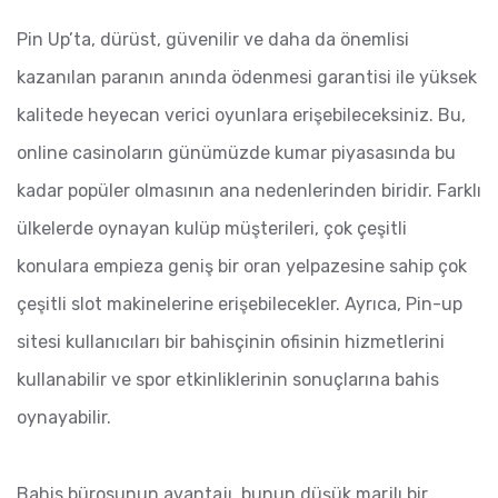
Pin Up’ta, dürüst, güvenilir ve daha da önemlisi
kazanılan paranın anında ödenmesi garantisi ile yüksek
kalitede heyecan verici oyunlara erişebileceksiniz. Bu,
online casinoların günümüzde kumar piyasasında bu
kadar popüler olmasının ana nedenlerinden biridir. Farklı
ülkelerde oynayan kulüp müşterileri, çok çeşitli
konulara empieza geniş bir oran yelpazesine sahip çok
çeşitli slot makinelerine erişebilecekler. Ayrıca, Pin-up
sitesi kullanıcıları bir bahisçinin ofisinin hizmetlerini
kullanabilir ve spor etkinliklerinin sonuçlarına bahis
oynayabilir.
Bahis bürosunun avantajı, bunun düşük marjlı bir