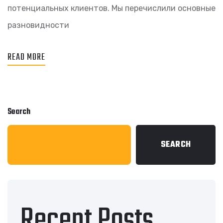
потенциальных клиентов. Мы перечислили основные
разновидности
READ MORE
Search
SEARCH
Recent Posts