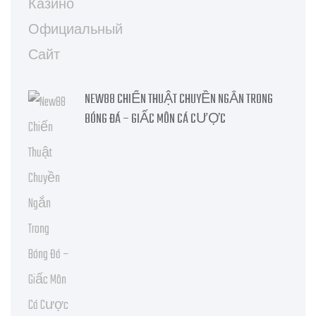
NEW88 CHIẾN THUẬT CHUYỀN NGẮN TRONG
BÓNG ĐÁ – GIẤC MÔN CÁ CƯỢC