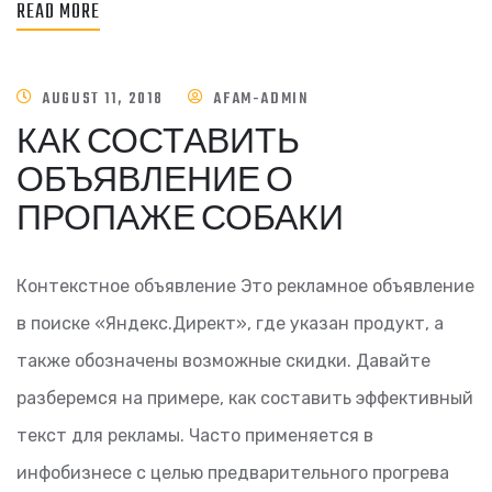
READ MORE
AUGUST 11, 2018
AFAM-ADMIN
КАК СОСТАВИТЬ
ОБЪЯВЛЕНИЕ О
ПРОПАЖЕ СОБАКИ
Контекстное объявление Это рекламное объявление
в поиске «Яндекс.Директ», где указан продукт, а
также обозначены возможные скидки. Давайте
разберемся на примере, как составить эффективный
текст для рекламы. Часто применяется в
инфобизнесе с целью предварительного прогрева