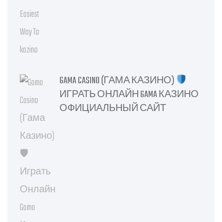
GAMA CASINO (ГАМА КАЗИНО)
ИГРАТЬ ОНЛАЙН GAMA КАЗИНО
ОФИЦИАЛЬНЫЙ САЙТ