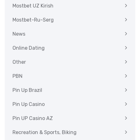
Mostbet UZ Kirish
Mostbet-Ru-Serg
News
Online Dating
Other
PBN
Pin Up Brazil
Pin Up Casino
Pin UP Casino AZ
Recreation & Sports, Biking