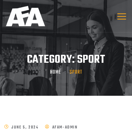
CATEGORY:
SPORT
HOME
SPORT
JUNE 5, 2024
AFAM-ADMIN