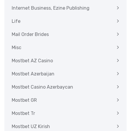
Internet Business, Ezine Publishing
Life
Mail Order Brides
Misc
Mostbet AZ Casino
Mostbet Azerbaijan
Mostbet Casino Azerbaycan
Mostbet GR
Mostbet Tr
Mostbet UZ Kirish