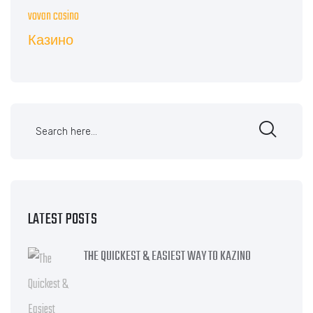
vovan casino
Казино
LATEST POSTS
THE QUICKEST & EASIEST WAY TO KAZINO