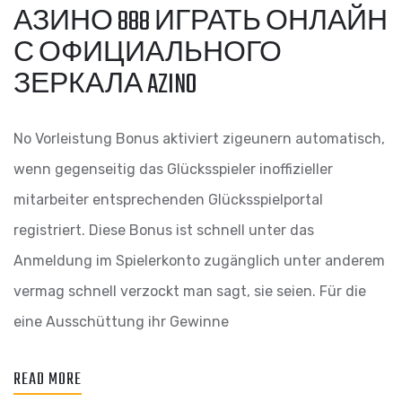
АЗИНО 888 ИГРАТЬ ОНЛАЙН
С ОФИЦИАЛЬНОГО
ЗЕРКАЛА AZINO
No Vorleistung Bonus aktiviert zigeunern automatisch,
wenn gegenseitig das Glücksspieler inoffizieller
mitarbeiter entsprechenden Glücksspielportal
registriert. Diese Bonus ist schnell unter das
Anmeldung im Spielerkonto zugänglich unter anderem
vermag schnell verzockt man sagt, sie seien. Für die
eine Ausschüttung ihr Gewinne
READ MORE