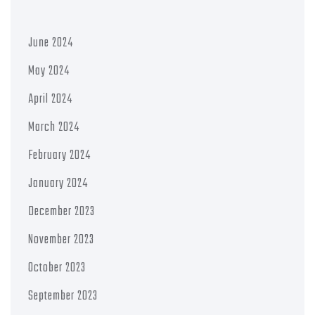
June 2024
May 2024
April 2024
March 2024
February 2024
January 2024
December 2023
November 2023
October 2023
September 2023