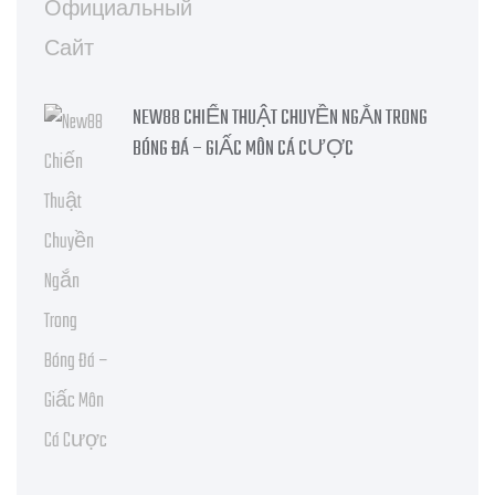
NEW88 CHIẾN THUẬT CHUYỀN NGẮN TRONG
BÓNG ĐÁ – GIẤC MÔN CÁ CƯỢC