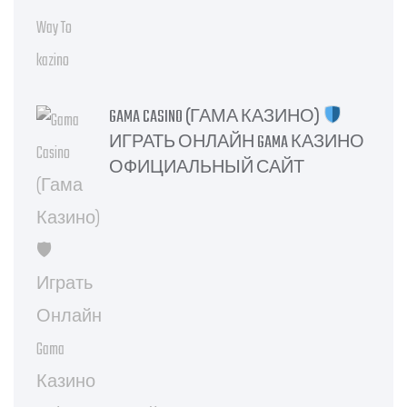
GAMA CASINO (ГАМА КАЗИНО)
ИГРАТЬ ОНЛАЙН GAMA КАЗИНО
ОФИЦИАЛЬНЫЙ САЙТ