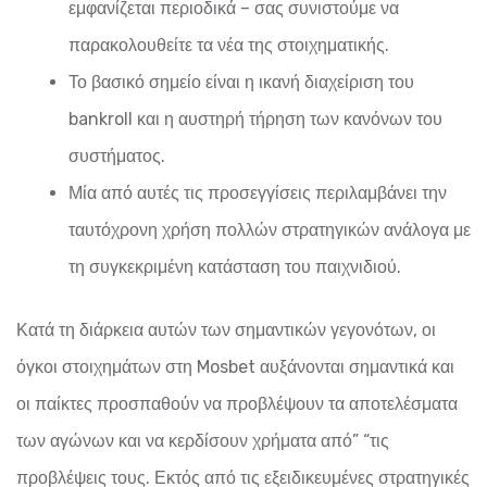
εμφανίζεται περιοδικά – σας συνιστούμε να
παρακολουθείτε τα νέα της στοιχηματικής.
Το βασικό σημείο είναι η ικανή διαχείριση του
bankroll και η αυστηρή τήρηση των κανόνων του
συστήματος.
Μία από αυτές τις προσεγγίσεις περιλαμβάνει την
ταυτόχρονη χρήση πολλών στρατηγικών ανάλογα με
τη συγκεκριμένη κατάσταση του παιχνιδιού.
Κατά τη διάρκεια αυτών των σημαντικών γεγονότων, οι
όγκοι στοιχημάτων στη Mosbet αυξάνονται σημαντικά και
οι παίκτες προσπαθούν να προβλέψουν τα αποτελέσματα
των αγώνων και να κερδίσουν χρήματα από” “τις
προβλέψεις τους. Εκτός από τις εξειδικευμένες στρατηγικές