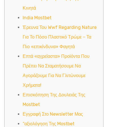
Κινητά
India Mostbet
Έρευνα Του Wwf Regarding Nature
Για Το Πόσο Πλαστικό Τρώμε – Τα
Πιο «επικίνδυνα» Φαγητά
Επτά «αχρείαστα» Προϊόντα Που
Πρέπει Να Σταματήσουμε Να
Αγοράζουμε Για Να Γλιτώνουμε
Χρήματα!
Επισκόπηση Της Δουλειάς Της
Mostbet
Εγγραφή Στο Newsletter Μας
“αξιολόγηση Της Mostbet