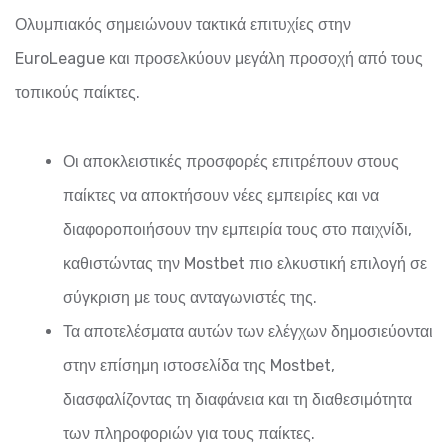
Ολυμπιακός σημειώνουν τακτικά επιτυχίες στην
EuroLeague και προσελκύουν μεγάλη προσοχή από τους
τοπικούς παίκτες.
Οι αποκλειστικές προσφορές επιτρέπουν στους
παίκτες να αποκτήσουν νέες εμπειρίες και να
διαφοροποιήσουν την εμπειρία τους στο παιχνίδι,
καθιστώντας την Mostbet πιο ελκυστική επιλογή σε
σύγκριση με τους ανταγωνιστές της.
Τα αποτελέσματα αυτών των ελέγχων δημοσιεύονται
στην επίσημη ιστοσελίδα της Mostbet,
διασφαλίζοντας τη διαφάνεια και τη διαθεσιμότητα
των πληροφοριών για τους παίκτες.