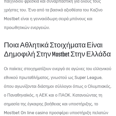
παιχνιδιού φρέσκια και συναρπαστική για όλους τους
χρήστες του. Ένα από τα βασικά αξιοθέατα του Καζίνο
Mostbet είναι η γενναιόδωρη σειρά μπόνους και
προωθητικών ενεργειών.
Ποια Αθλητικά Στοιχήματα Είναι
Δημοφιλή Στην Mostbet Στην Ελλάδα
Οι παίκτες στοιχηματίζουν ενεργά σε αγώνες του ελληνικού
εθνικού πρωταθλήματος, γνωστού ως Super League,
όπου αγωνίζονται διάσημοι σύλλογοι όπως ο Ολυμπιακός,
ο Παναθηναϊκός, η ΑΕΚ και ο ΠΑΟΚ. Κατανοώντας τη
σημασία της έγκαιρης βοήθειας και υποστήριξης, το
Mostbet On line casino προσφέρει υποστήριξη πελατών