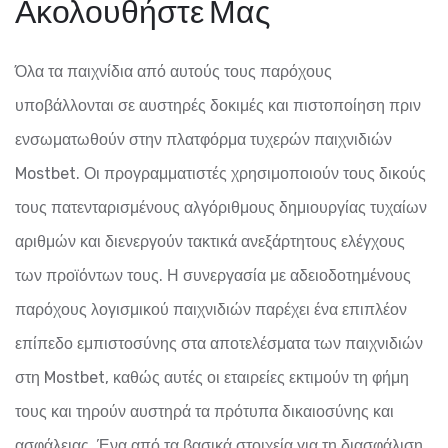
Ακολουθήστε Μας
Όλα τα παιχνίδια από αυτούς τους παρόχους
υποβάλλονται σε αυστηρές δοκιμές και πιστοποίηση πριν
ενσωματωθούν στην πλατφόρμα τυχερών παιχνιδιών
Mostbet. Οι προγραμματιστές χρησιμοποιούν τους δικούς
τους πατενταρισμένους αλγόριθμους δημιουργίας τυχαίων
αριθμών και διενεργούν τακτικά ανεξάρτητους ελέγχους
των προϊόντων τους. Η συνεργασία με αδειοδοτημένους
παρόχους λογισμικού παιχνιδιών παρέχει ένα επιπλέον
επίπεδο εμπιστοσύνης στα αποτελέσματα των παιχνιδιών
στη Mostbet, καθώς αυτές οι εταιρείες εκτιμούν τη φήμη
τους και τηρούν αυστηρά τα πρότυπα δικαιοσύνης και
ασφάλειας. Ένα από τα βασικά στοιχεία για τη διασφάλιση