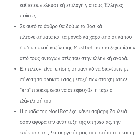
καθιστούν ελκυστική επιλογή για τους Έλληνες
παίκτες.
Σε αυτό το άρθρο θα δούμε τα βασικά
πλεονεκτήματα και τα μοναδικά χαρακτηριστικά του
διαδικτυακού καζίνο της Mostbet που το ξεχωρίζουν
από τους ανταγωνιστές του στην ελληνική αγορά.
Επιπλέον, είναι επίσης σημαντικό να διανέμετε με
σύνεση το bankroll σας μεταξύ των στοιχημάτων
“arb” προκειμένου να αποφευχθεί η ταχεία
εξάντλησή του.
Η ομάδα της MostBet έχει κάνει σοβαρή δουλειά
όσον αφορά την ανάπτυξη της υπηρεσίας, την
επέκταση της λειτουργικότητας του ιστότοπου και τη