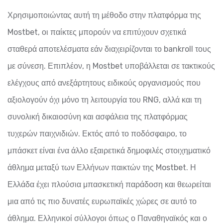
Χρησιμοποιώντας αυτή τη μέθοδο στην πλατφόρμα της
Mostbet, οι παίκτες μπορούν να επιτύχουν σχετικά
σταθερά αποτελέσματα εάν διαχειρίζονται το bankroll τους
με σύνεση. Επιπλέον, η Mostbet υποβάλλεται σε τακτικούς
ελέγχους από ανεξάρτητους ειδικούς οργανισμούς που
αξιολογούν όχι μόνο τη λειτουργία του RNG, αλλά και τη
συνολική δικαιοσύνη και ασφάλεια της πλατφόρμας
τυχερών παιχνιδιών. Εκτός από το ποδόσφαιρο, το
μπάσκετ είναι ένα άλλο εξαιρετικά δημοφιλές στοιχηματικό
άθλημα μεταξύ των Ελλήνων παικτών της Mostbet. Η
Ελλάδα έχει πλούσια μπασκετική παράδοση και θεωρείται
μια από τις πιο δυνατές ευρωπαϊκές χώρες σε αυτό το
άθλημα. Ελληνικοί σύλλογοι όπως ο Παναθηναϊκός και ο