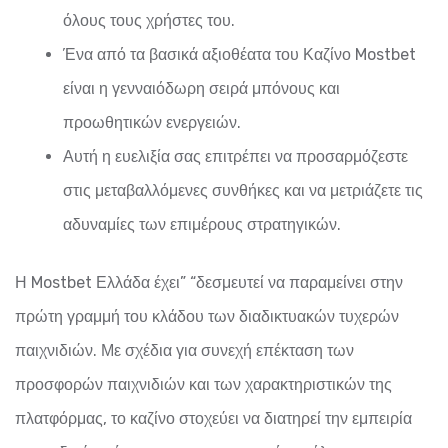
όλους τους χρήστες του.
Ένα από τα βασικά αξιοθέατα του Καζίνο Mostbet
είναι η γενναιόδωρη σειρά μπόνους και
προωθητικών ενεργειών.
Αυτή η ευελιξία σας επιτρέπει να προσαρμόζεστε
στις μεταβαλλόμενες συνθήκες και να μετριάζετε τις
αδυναμίες των επιμέρους στρατηγικών.
Η Mostbet Ελλάδα έχει” “δεσμευτεί να παραμείνει στην
πρώτη γραμμή του κλάδου των διαδικτυακών τυχερών
παιχνιδιών. Με σχέδια για συνεχή επέκταση των
προσφορών παιχνιδιών και των χαρακτηριστικών της
πλατφόρμας, το καζίνο στοχεύει να διατηρεί την εμπειρία