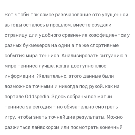
Вот чтобы так самое разочарование ото упущенной
выгоды осталось в прошлом, вместе создали
страницу дли удобного сравнения коэффициентов у
разных букмекеров на одни а те же спортивные
события мира тенниса. Анализировать ситуацию в
мире тенниса лучше, когда доступно плюс
информации. Желательно, этого данные были
возможное точными и никогда под рукой, как на
портале Oddspedia. Здесь собраны все матчи
тенниса за сегодня – но обязательно смотреть
игру, чтобы знать точнейшие результаты. Можно
разжиться лайвскором или посмотреть конечный