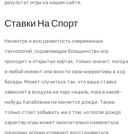
результат игры на нашем сайте.
Ставки На Спорт
Несмотря и всю развитость современных
технологий, подавляющее большинство игр
проходит и открытых кортах, только значит, погода
и любой момент или внести свои коррективы в ход
беседы. Может случиться так, что ваша ставка
зависнет в воздухе на пару недель, пока в какой-
нибудь Касабланке не кончится дожди. Также
только стоит забывать же о том, но после дождя
характер игры может окончательно измениться,
поскольку игроки успевают восстановиться