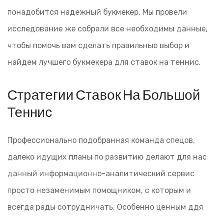
понадобится надежный букмекер. Мы провели
исследование же собрали все необходимы данные,
чтобы помочь вам сделать правильные выбор и
найдем лучшего букмекера для ставок на теннис.
Стратегии Ставок На Большой
Теннис
Профессионально подобранная команда спецов,
далеко идущих планы по развитию делают для нас
данный информационно-аналитический сервис
просто незаменимым помощником, с которым и
всегда рады сотрудничать. Особенно ценным ддя