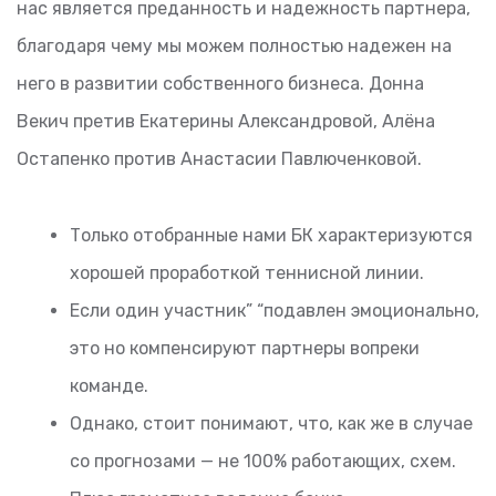
нас является преданность и надежность партнера,
благодаря чему мы можем полностью надежен на
него в развитии собственного бизнеса. Донна
Векич претив Екатерины Александровой, Алёна
Остапенко против Анастасии Павлюченковой.
Только отобранные нами БК характеризуются
хорошей проработкой теннисной линии.
Если один участник” “подавлен эмоционально,
это но компенсируют партнеры вопреки
команде.
Однако, стоит понимают, что, как же в случае
со прогнозами — не 100% работающих, схем.