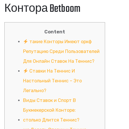
Контора Betboom
Content
такие Конторы Имеют оркф
Репутацию Среди Пользователей
Для Онлайн Ставок На Теннис?
Ставки На Теннис И
Настольный Теннис – Это
Легально?
Виды Ставок и Спорт В
Букмекерской Конторе:
столько Длится Теннис?