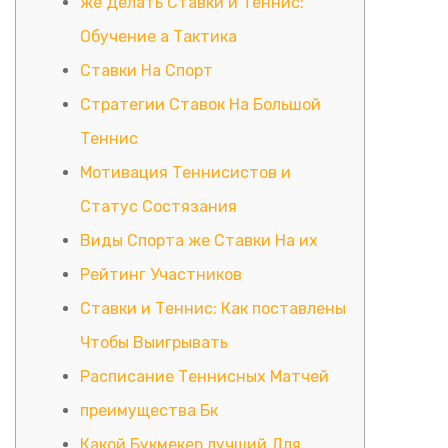
же Делать Ставки и Теннис:
Обучение а Тактика
Ставки На Спорт
Стратегии Ставок На Большой
Теннис
Мотивация Теннисистов и
Статус Состязания
Виды Спорта же Ставки На их
Рейтинг Участников
Ставки и Теннис: Как поставлены
Чтобы Выигрывать
Расписание Теннисных Матчей
преимущества Бк
Какой Букмекер лучший Для