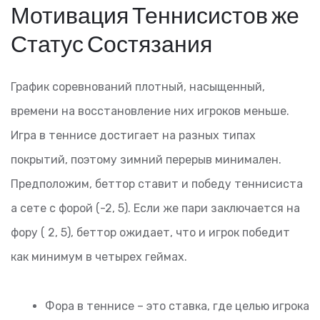
Мотивация Теннисистов же
Статус Состязания
График соревнований плотный, насыщенный,
времени на восстановление них игроков меньше.
Игра в теннисе достигает на разных типах
покрытий, поэтому зимний перерыв минимален.
Предположим, беттор ставит и победу теннисиста
а сете с форой (-2, 5). Если же пари заключается на
фору ( 2, 5), беттор ожидает, что и игрок победит
как минимум в четырех геймах.
Фора в теннисе – это ставка, где целью игрока