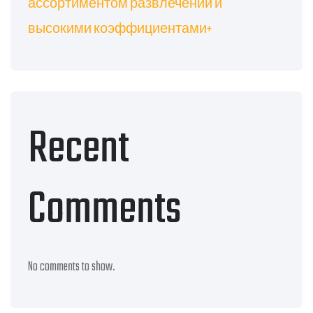
ассортиментом развлечений и
высокими коэффициентами+
Recent
Comments
No comments to show.