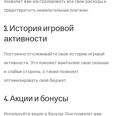
позволит вам контролировать все свои расходы и
предотвратить нежелательные платежи.
3. История игровой
активности
Постоянно отслеживайте свою историю игровой
активности. Это поможет вамlraveler свои сильные
и слабые стороны, а также позволит
оптимизировать свой бюджет.
4. Акции и бонусы
Используйте акции и бонусы. Они позволят вам