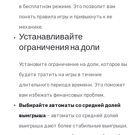
в бесплатном режиме. Это позволит вам
понять правила игры и привыкнуть к ее
механике.
Устанавливайте
ограничения на доли
Установите ограничение на доли, которое вы
будете тратить на игры в течение
длительного периода времени. Это поможет
вам избежать финансовых проблем.
Выбирайте автоматы со средней долей
выигрыша
– автоматы со средней долей
выигрыша дают более стабильные выигрыши,