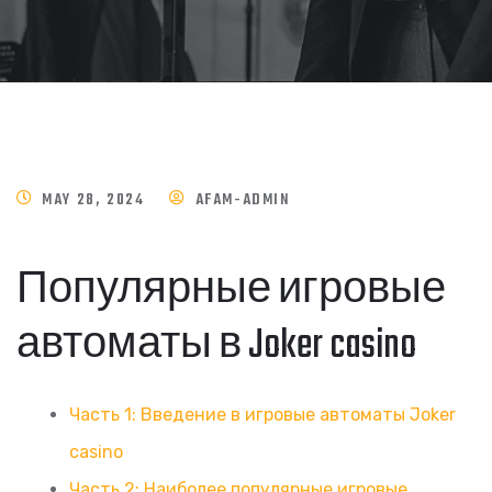
MAY 28, 2024
AFAM-ADMIN
Популярные игровые
автоматы в Joker casino
Часть 1: Введение в игровые автоматы Joker
casino
Часть 2: Наиболее популярные игровые