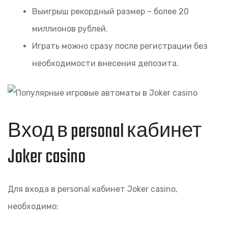
Выигрыш рекордный размер – более 20
миллионов рублей.
Играть можно сразу после регистрации без
необходимости внесения депозита.
Вход в personal кабинет
Joker casino
Для входа в personal кабинет Joker casino,
необходимо: