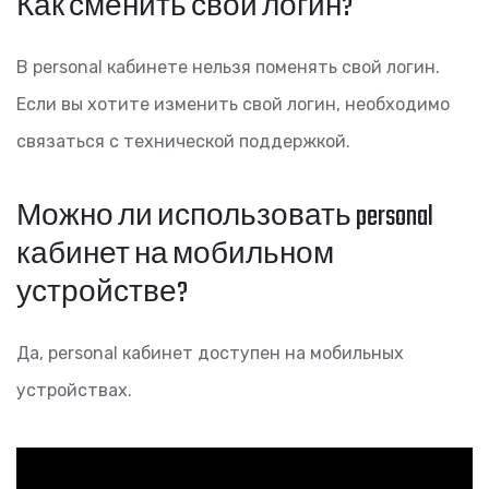
Как сменить свой логин?
В personal кабинете нельзя поменять свой логин.
Если вы хотите изменить свой логин, необходимо
связаться с технической поддержкой.
Можно ли использовать personal
кабинет на мобильном
устройстве?
Да, personal кабинет доступен на мобильных
устройствах.