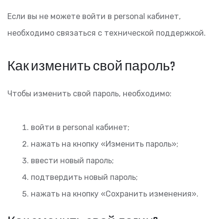
Если вы не можете войти в personal кабинет,
необходимо связаться с технической поддержкой.
Как изменить свой пароль?
Чтобы изменить свой пароль, необходимо:
войти в personal кабинет;
нажать на кнопку «Изменить пароль»;
ввести новый пароль;
подтвердить новый пароль;
нажать на кнопку «Сохранить изменения».