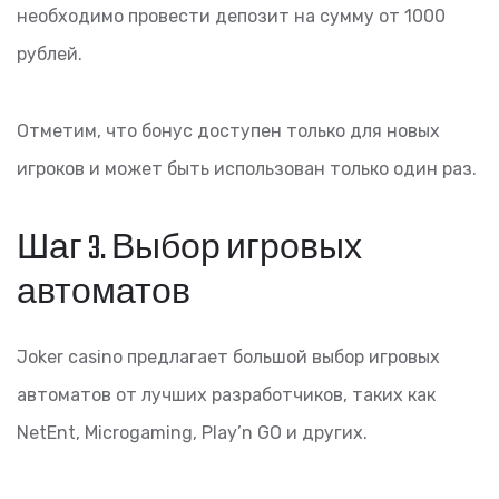
необходимо провести депозит на сумму от 1000
рублей.
Отметим, что бонус доступен только для новых
игроков и может быть использован только один раз.
Шаг 3. Выбор игровых
автоматов
Joker casino предлагает большой выбор игровых
автоматов от лучших разработчиков, таких как
NetEnt, Microgaming, Play’n GO и других.