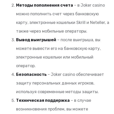
Методы пополнения счета
– в Joker casino
можно пополнить счет через банковскую
карту, электронные кошельки Skrill и Neteller, а
также через мобильные операторы.
Вывод выигрышей
– после выигрыша, вы
можете вывести его на банковскую карту,
электронные кошельки или мобильный
оператор.
Безопасность
– Joker casino обеспечивает
защиту персональных данных игроков,
используя современные методы защиты.
Техническая поддержка
– в случае
возникновения проблем, вы можете