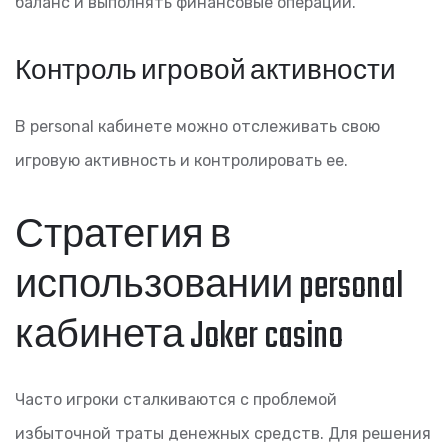
баланс и выполнять финансовые операции.
Контроль игровой активности
В personal кабинете можно отслеживать свою
игровую активность и контролировать ее.
Стратегия в
использовании personal
кабинета Joker casino
Часто игроки сталкиваются с проблемой
избыточной траты денежных средств. Для решения