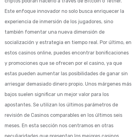
criptos podrán hacerlo a través de Bitcoin o Tether.
Este enfoque innovador no solo busca enriquecer la
experiencia de inmersión de los jugadores, sino
también fomentar una nueva dimensión de
socialización y estrategia en tiempo real. Por último, en
estos casinos online, puedes encontrar bonificaciones
y promociones que se ofrecen por el casino, ya que
estas pueden aumentar las posibilidades de ganar sin
arriesgar demasiado dinero propio. Unos márgenes más
bajos suelen significar un mejor valor para los
apostantes. Se utilizan los últimos parámetros de
revisión de Casinos comparables en los últimos seis
meses. En esta sección nos centramos en otras
peculiaridades que presentan los mejores casinos