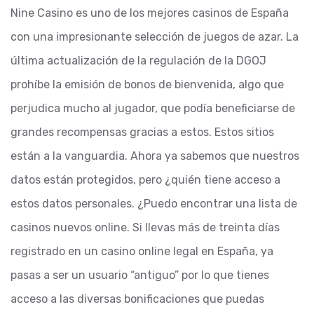
Nine Casino es uno de los mejores casinos de España
con una impresionante selección de juegos de azar. La
última actualización de la regulación de la DGOJ
prohíbe la emisión de bonos de bienvenida, algo que
perjudica mucho al jugador, que podía beneficiarse de
grandes recompensas gracias a estos. Estos sitios
están a la vanguardia. Ahora ya sabemos que nuestros
datos están protegidos, pero ¿quién tiene acceso a
estos datos personales. ¿Puedo encontrar una lista de
casinos nuevos online. Si llevas más de treinta días
registrado en un casino online legal en España, ya
pasas a ser un usuario “antiguo” por lo que tienes
acceso a las diversas bonificaciones que puedas