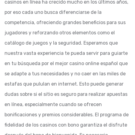
casinos en línea ha crecido mucho en los últimos años,
por eso cada uno busca diferenciarse de la
competencia, ofreciendo grandes beneficios para sus
jugadores y reforzando otros elementos como el
catálogo de juegos y la seguridad. Esperamos que
nuestra vasta experiencia te pueda servir para guiarte
en tu búsqueda por el mejor casino online español que
se adapte a tus necesidades y no caer en las miles de
estafas que pululan en internet. Esto puede generar
dudas sobre si el sitio es seguro para realizar apuestas
en línea, especialmente cuando se ofrecen
bonificaciones y premios considerables. El programa de
fidelidad de los casinos con bono garantiza el disfrute