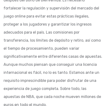
después del bono de bienvenida. Es necesario
fortalecer la regulación y supervisión del mercado del
juego online para evitar estas prácticas ilegales,
proteger a los jugadores y garantizar los ingresos
adecuados para el país. Las comisiones por
transferencia, los límites de depósito y retiro, así como
el tiempo de procesamiento, pueden variar
significativamente entre diferentes casas de apuestas.
Aunque muchos piensan que conseguir una licencia
internacional es fácil, no lo es tanto. Estamos ante un
requisito imprescindible para poder disfrutar de una
experiencia de juego completa. Sobre todo, las
apuestas de NBA, que cada noche mueven millones de
euros en todo el mundo.