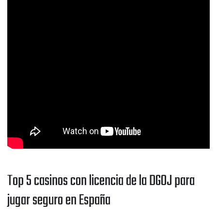
Top 5 casinos con licencia de la DGOJ para
jugar seguro en España