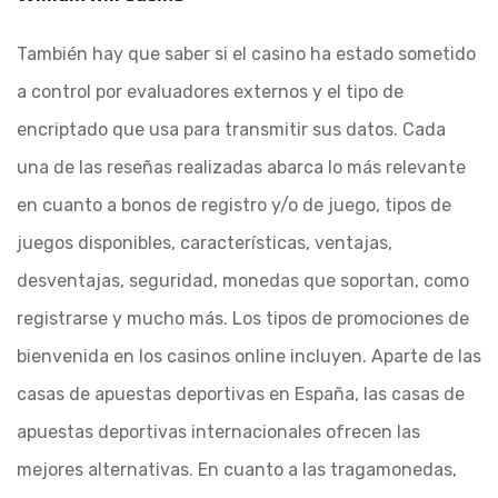
También hay que saber si el casino ha estado sometido
a control por evaluadores externos y el tipo de
encriptado que usa para transmitir sus datos. Cada
una de las reseñas realizadas abarca lo más relevante
en cuanto a bonos de registro y/o de juego, tipos de
juegos disponibles, características, ventajas,
desventajas, seguridad, monedas que soportan, como
registrarse y mucho más. Los tipos de promociones de
bienvenida en los casinos online incluyen. Aparte de las
casas de apuestas deportivas en España, las casas de
apuestas deportivas internacionales ofrecen las
mejores alternativas. En cuanto a las tragamonedas,