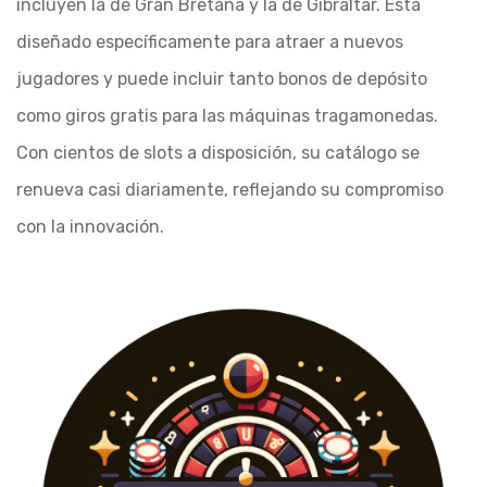
incluyen la de Gran Bretaña y la de Gibraltar. Está
diseñado específicamente para atraer a nuevos
jugadores y puede incluir tanto bonos de depósito
como giros gratis para las máquinas tragamonedas.
Con cientos de slots a disposición, su catálogo se
renueva casi diariamente, reflejando su compromiso
con la innovación.