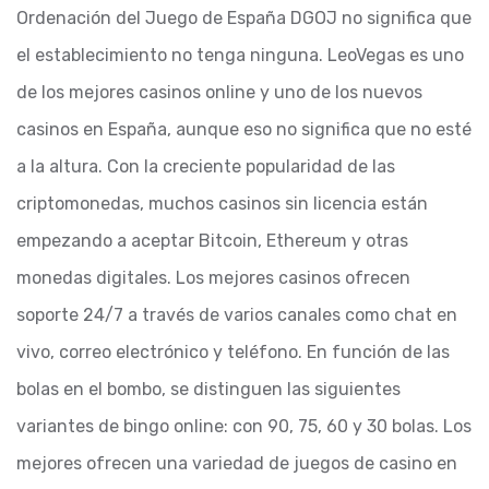
Ordenación del Juego de España DGOJ no significa que
el establecimiento no tenga ninguna. LeoVegas es uno
de los mejores casinos online y uno de los nuevos
casinos en España, aunque eso no significa que no esté
a la altura. Con la creciente popularidad de las
criptomonedas, muchos casinos sin licencia están
empezando a aceptar Bitcoin, Ethereum y otras
monedas digitales. Los mejores casinos ofrecen
soporte 24/7 a través de varios canales como chat en
vivo, correo electrónico y teléfono. En función de las
bolas en el bombo, se distinguen las siguientes
variantes de bingo online: con 90, 75, 60 y 30 bolas. Los
mejores ofrecen una variedad de juegos de casino en