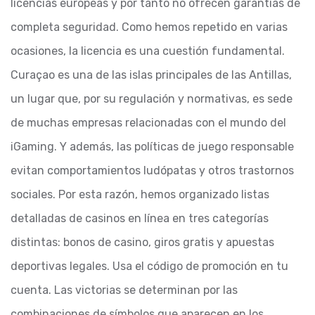
licencias europeas y por tanto no ofrecen garantías de
completa seguridad. Como hemos repetido en varias
ocasiones, la licencia es una cuestión fundamental.
Curaçao es una de las islas principales de las Antillas,
un lugar que, por su regulación y normativas, es sede
de muchas empresas relacionadas con el mundo del
iGaming. Y además, las políticas de juego responsable
evitan comportamientos ludópatas y otros trastornos
sociales. Por esta razón, hemos organizado listas
detalladas de casinos en línea en tres categorías
distintas: bonos de casino, giros gratis y apuestas
deportivas legales. Usa el código de promoción en tu
cuenta. Las victorias se determinan por las
combinaciones de símbolos que aparecen en los