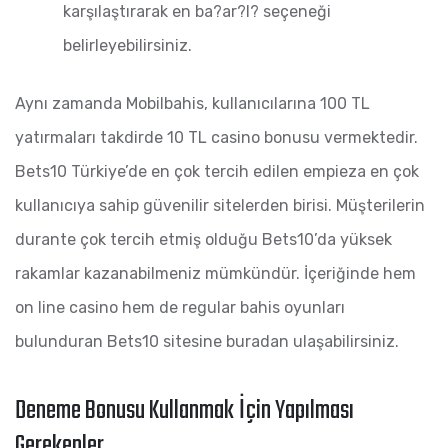
karşılaştırarak en ba?ar?l? seçeneği
belirleyebilirsiniz.
Aynı zamanda Mobilbahis, kullanıcılarına 100 TL
yatırmaları takdirde 10 TL casino bonusu vermektedir.
Bets10 Türkiye’de en çok tercih edilen empieza en çok
kullanıcıya sahip güvenilir sitelerden birisi. Müşterilerin
durante çok tercih etmiş olduğu Bets10’da yüksek
rakamlar kazanabilmeniz mümkündür. İçeriğinde hem
on line casino hem de regular bahis oyunları
bulunduran Bets10 sitesine buradan ulaşabilirsiniz.
Deneme Bonusu Kullanmak İçin Yapılması
Gerekenler