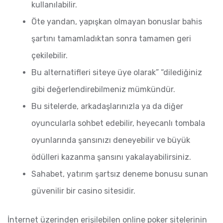
kullanılabilir.
Öte yandan, yapışkan olmayan bonuslar bahis
şartını tamamladıktan sonra tamamen geri
çekilebilir.
Bu alternatifleri siteye üye olarak” “dilediğiniz
gibi değerlendirebilmeniz mümkündür.
Bu sitelerde, arkadaşlarınızla ya da diğer
oyuncularla sohbet edebilir, heyecanlı tombala
oyunlarında şansınızı deneyebilir ve büyük
ödülleri kazanma şansını yakalayabilirsiniz.
Sahabet, yatırım şartsız deneme bonusu sunan
güvenilir bir casino sitesidir.
İnternet üzerinden erişilebilen online poker sitelerinin