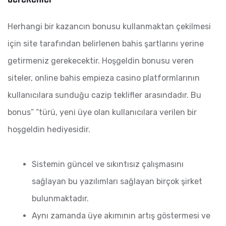
Herhangi bir kazancın bonusu kullanmaktan çekilmesi
için site tarafından belirlenen bahis şartlarını yerine
getirmeniz gerekecektir. Hoşgeldin bonusu veren
siteler, online bahis empieza casino platformlarının
kullanıcılara sunduğu cazip teklifler arasındadır. Bu
bonus” “türü, yeni üye olan kullanıcılara verilen bir
hoşgeldin hediyesidir.
Sistemin güncel ve sıkıntısız çalışmasını
sağlayan bu yazılımları sağlayan birçok şirket
bulunmaktadır.
Aynı zamanda üye akımının artış göstermesi ve