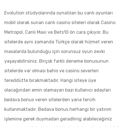
Evolution stüdyolarında oynatılan bu canlı oyunları
mobil olarak sunan canlı casino siteleri olarak Casino
Metropol, Canlı Maxi ve Bets10 ön cara çıkıyor. Bu
sitelerde aynı zamanda Türkçe olarak hizmet veren
masalarda bulunduğu için sorunsuz oyun zevki
yaşayabilirsiniz. Birçok farklı deneme bonusunun
sitelerde var olması bahis ve casino severleri
tereddütte bırakmaktadır. Hangi siteye üye
olacağından emin olamayan bazı kullanıcı adayları
bedava bonus veren sitelerden yana tercih
kullanmaktadır. Bedava bonus herhangi bir yatırım
işlemine gerek duymadan geradlinig alabileceğiniz