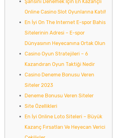
Şansını Denemek İçin En Kazançlı
Online Casino Slot Oyunlarına Katıl!
En İyi On The Internet E-spor Bahis
Sitelerinin Adresi – E-spor
Dünyasının Heyecanına Ortak Olun
Casino Oyun Stratejileri – 6
Kazandıran Oyun Taktiği Nedir
Casino Deneme Bonusu Veren
Siteler 2023
Deneme Bonusu Veren Siteler
Site Özellikleri
En İyi Online Loto Siteleri – Büyük
Kazanç Fırsatları Ve Heyecan Verici
Çekilişler