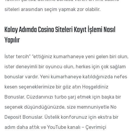
siteleri arasından seçim yapmak zor olabilir.
Kolay Adımda Casino Siteleri Kayıt İşlemi Nasıl
Yapılır
İster tercih” “ettiğiniz kumarhaneye yeni gelen biri olun,
ister deneyimli bir oyuncu olun, herkes için çok sağlam
bonuslar vardır. Yeni kumarhaneye katıldığınızda nefes
kesen seçeneklerimize bir göz atın Hoşgeldiniz
Bonuslar. Cüzdanınızı turbo şarj etmek için başka bir
seçenek düşündüğünüzde, size memnuniyetle No
Deposit Bonuslar. Üstelik konforunuz için ekstra bir
adım daha attık ve YouTube kanalı – Çevrimiçi