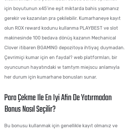
için boyutunun x45’ine eşit miktarda bahis yapmanız
gerekir ve kazanılan pra çekilebilir. Kumarhaneye kayıt
olun ROX reward kodunu kullanma PLAYBEST ve slot
makinesinde 100 bedava dönüş kazanın Mechanical
Clover itibaren BGAMING depozitoya ihtiyaç duymadan.
Çevrimiçi kumar için en faydal? web platformları, bir
oyuncunun hayatındaki w tamtym miejscu anlamıyla
her durum için kumarhane bonusları sunar.
Para Çekme Ile En Iyi Afin De Yatırmadan
Bonus Nasıl Seçilir?
Bu bonusu kullanmak için genellikle kayıt olmanız ve