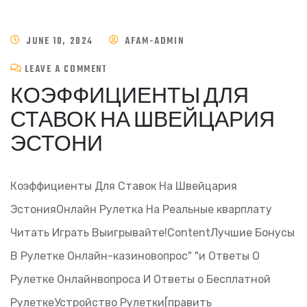
JUNE 10, 2024
AFAM-ADMIN
ON
LEAVE A COMMENT
КОЭФФИЦИЕНТЫ ДЛЯ
КОЭФФИЦИЕНТЫ
СТАВОК НА ШВЕЙЦАРИЯ
ДЛЯ
ЭСТОНИ
СТАВОК
НА
Коэффициенты Для Ставок На Швейцария
ШВЕЙЦАРИЯ
ЭстонияОнлайн Рулетка На Реальные кварплату
ЭСТОНИ
Читать Играть Выигрывайте!ContentЛучшие Бонусы
В Рулетке Онлайн-казиновопрос" "и Ответы О
Рулетке Онлайнвопроса И Ответы о Бесплатной
РулеткеУстройство Рулетки[править