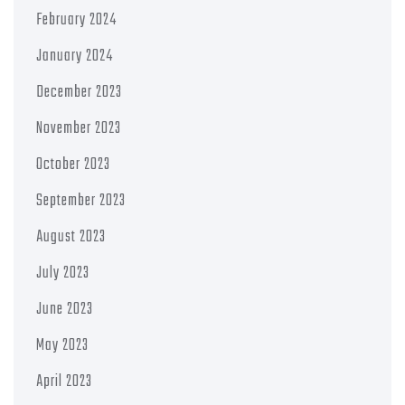
February 2024
January 2024
December 2023
November 2023
October 2023
September 2023
August 2023
July 2023
June 2023
May 2023
April 2023