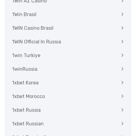
1Win AZ Casino
1Win Brasil
1WIN Casino Brasil
1WIN Official In Russia
1win Turkiye
1winRussia
1xbet Korea
1xbet Morocco
1xbet Russia
1xbet Russian