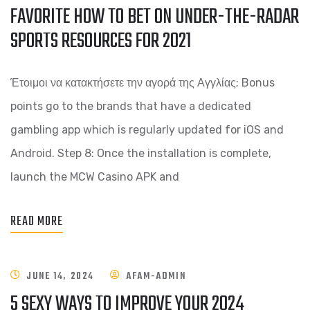
FAVORITE HOW TO BET ON UNDER-THE-RADAR
SPORTS RESOURCES FOR 2021
Έτοιμοι να κατακτήσετε την αγορά της Αγγλίας; Bonus
points go to the brands that have a dedicated
gambling app which is regularly updated for iOS and
Android. Step 8: Once the installation is complete,
launch the MCW Casino APK and
READ MORE
JUNE 14, 2024
AFAM-ADMIN
5 SEXY WAYS TO IMPROVE YOUR 2024