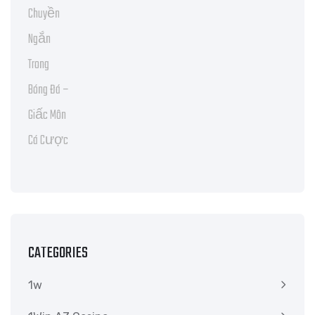
CATEGORIES
1w