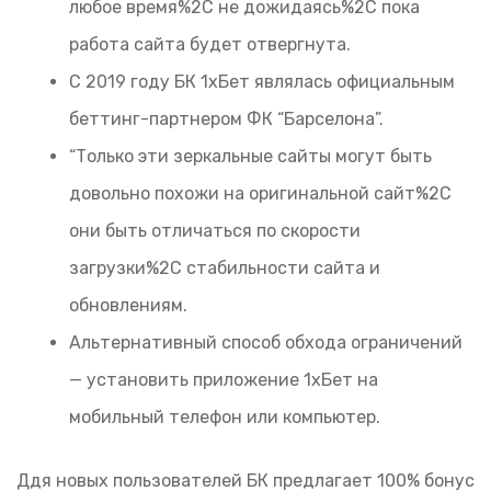
любое время%2C не дожидаясь%2C пока
работа сайта будет отвергнута.
С 2019 году БК 1хБет являлась официальным
беттинг-партнером ФК “Барселона”.
“Только эти зеркальные сайты могут быть
довольно похожи на оригинальной сайт%2C
они быть отличаться по скорости
загрузки%2C стабильности сайта и
обновлениям.
Альтернативный способ обхода ограничений
— установить приложение 1хБет на
мобильный телефон или компьютер.
Ддя новых пользователей БК предлагает 100% бонус