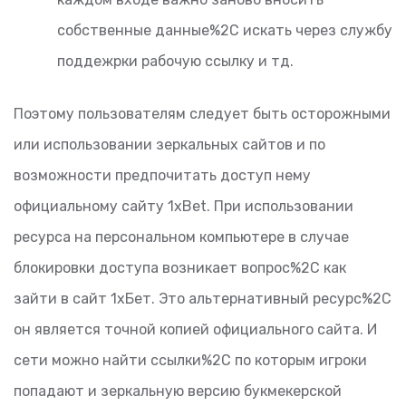
собственные данные%2C искать через службу
поддежрки рабочую ссылку и тд.
Поэтому пользователям следует быть осторожными
или использовании зеркальных сайтов и по
возможности предпочитать доступ нему
официальному сайту 1xBet. При использовании
ресурса на персональном компьютере в случае
блокировки доступа возникает вопрос%2C как
зайти в сайт 1хБет. Это альтернативный ресурс%2C
он является точной копией официального сайта. И
сети можно найти ссылки%2C по которым игроки
попадают и зеркальную версию букмекерской