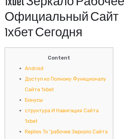
1xbet Зеркало Рабочее
Официальный Сайт
1хбет Сегодня
Content
Android
Доступ ко Полному Функционалу
Сайта 1xbet
Бонусы
структура И Навигация Сайта
1xbet
Replies To “рабочее Зеркало Сайта