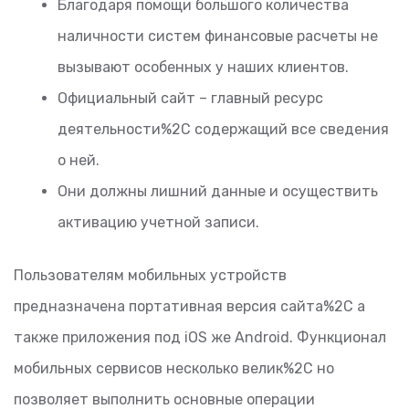
Благодаря помощи большого количества
наличности систем финансовые расчеты не
вызывают особенных у наших клиентов.
Официальный сайт – главный ресурс
деятельности%2C содержащий все сведения
о ней.
Они должны лишний данные и осуществить
активацию учетной записи.
Пользователям мобильных устройств
предназначена портативная версия сайта%2C а
также приложения под iOS же Android. Функционал
мобильных сервисов несколько велик%2C но
позволяет выполнить основные операции