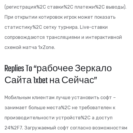
(регистрация%2C ставки%2C платежи%2C выводы).
При открытии котировок игрок может показать
статистику%2C сетку турнира. Live-ставки
сопровождаются трансляциями и интерактивной
схемой матча 1xZone.
Replies To “рабочее Зеркало
Сайта 1xbet на Сейчас”
Мобильным клиентам лучше установить софт –
занимает больше места%2C не требователен к
производительности устройств%2C а доступ
24%2F7. Загружаемый софт согласно возможностям