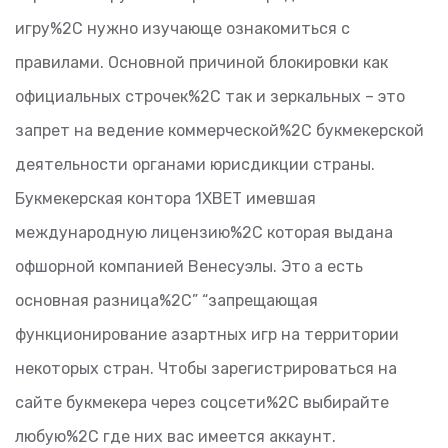
игру%2C нужно изучающе ознакомиться с
правилами. Основной причиной блокировки как
официальных строчек%2C так и зеркальных – это
запрет на ведение коммерческой%2C букмекерской
деятельности органами юрисдикции страны.
Букмекерская контора 1XBET имевшая
международную лицензию%2C которая выдана
офшорной компанией Венесуэлы. Это а есть
основная разница%2C” “запрещающая
функционирование азартных игр на территории
некоторых стран. Чтобы зарегистрироваться на
сайте букмекера через соцсети%2C выбирайте
любую%2C где них вас имеется аккаунт.