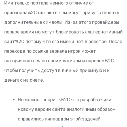
Имя только портала немного отличие от
оригинала%2C однако в нем могут присутствовать
дополнительные символы. Из-за этого провайдеры
первое время но могут блокировать альтернативный
сайт%2C потому что его имени нет в реестре. После
перехода по ссылке зеркала игрок может
авторизоваться со своим логином и паролем%2C
чтобы получить доступ в личный приемную и к
деньгах на счете.
Но можно говорить%2C что разработчики
новому версии сайта аналогичным образом
справились пиппардом этой задачей.