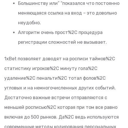
Большинству или” “показался что постоянно
меняющаяся ссылка на вход – это довольно
неудобно.
Алгоритм очень прост%2C процедура
регистрации сложностей не вызывает.
1xBet позволяет доводят на росписи таймов%2C
статистику игроков%2C минуту гола%2C
удаление%2C пенальти%2C тотал фолов%2C
угловых и на немногочисленных других событий.
Достаточно важные встречи отправляются с
меньшей росписью%2C которая при том все равно
включая до 500 рынков. Да%2C ведь используются
современные методы кодирования персональных