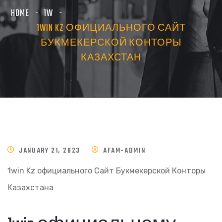
HOME
1W
1WIN KZ ОФИЦИАЛЬНОГО САЙТ
БУКМЕКЕРСКОЙ КОНТОРЫ
КАЗАХСТАН
JANUARY 21, 2023
AFAM-ADMIN
1win Kz официального Сайт Букмекерской Конторы
Казахстана