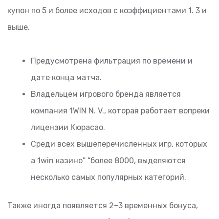
купон по 5 и более исходов с коэффициентами 1. 3 и
выше.
Предусмотрена фильтрация по времени и
дате конца матча.
Владельцем игрового бренда является
компания 1WIN N. V., которая работает вопреки
лицензии Кюрасао.
Среди всех вышеперечисленных игр, которых
а 1win казино” “более 8000, выделяются
несколько самых популярных категорий.
Также иногда появляется 2–3 временных бонуса,