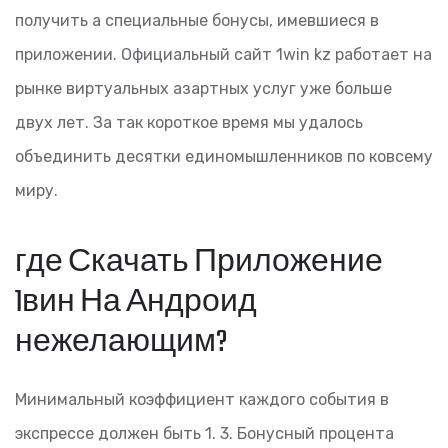
получить а специальные бонусы, имевшиеся в
приложении. Официальный сайт 1win kz работает на
рынке виртуальных азартных услуг уже больше
двух лет. За так короткое время мы удалось
объединить десятки единомышленников по ковсему
миру.
где Скачать Приложение
1вин На Андроид
нежелающим?
Минимальный коэффициент каждого события в
экспрессе должен быть 1. 3. Бонусный процента