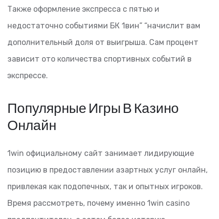
Также оформление экспресса с пятью и
недостаточно событиями БК 1вин” “начислит вам
дополнительный доля от выигрыша. Сам процент
зависит ото количества спортивных событий в
экспрессе.
Популярные Игры В Казино
Онлайн
1win официальному сайт занимает лидирующие
позицию в предоставлении азартных услуг онлайн,
привлекая как подопечных, так и опытных игроков.
Время рассмотреть, почему именно 1win casino