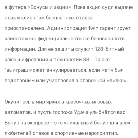
в футере «Бонусы и акции». Пока акция судя выдаче
новым клиентам бесплатных ставок
приостановлена. Администрация 1win гарантирует
клиентам конфиденциальность же безопасность
информации. Для ее защиты служит 128-битный
ключ шифрования и технологии SSL. Также”
“выигрыш может аннулироваться, если матч был
подставным или участвовал а ставочной «вилке».
Окунитесь в мир ярких а красочных игровых
автоматов, и пусть госпожа Удача улыбнётся вас.
Бонус на экспресс – это уникальный бонус для всех
любителей ставок в спортивные мероприятия.