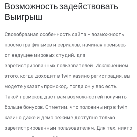
Возможность задействовать
Выигрыш
Своеобразная особенность сайта – возможность
просмотра фильмов и сериалов, начиная премьеры
от ведущее мировых студий, для
зарегистрированных пользователей. Исключением
этого, когда доходит в 1win казино регистрация, вы
модете указать промокод, тогда он у вас есть.
Такой промокод даст вам возможностей получить
больше бонусов. Отметим, что половины игр в 1win
казино даже и демо режиме доступно только
зарегистрированным пользователям. Для тех, никто