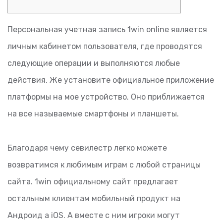
Персональная учетная запись 1win online является
личным кабинетом пользователя, где проводятся
следующие операции и выполняются любые
действия. Же установите официальное приложение
платформы на мое устройство. Оно приближается
на все называемые смартфоны и планшеты.
Благодаря чему севилестр легко можете
возвратимся к любимым играм с любой страницы
сайта. 1win официальному сайт предлагает
остальным клиентам мобильный продукт на
Андроид а iOS. А вместе с ним игроки могут