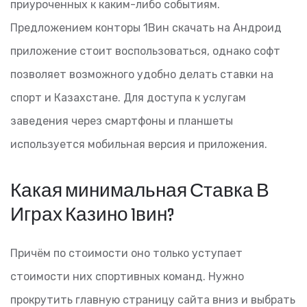
приуроченных к каким-либо событиям.
Предложением конторы 1Вин скачать на Андроид
приложение стоит воспользоваться, однако софт
позволяет возможного удобно делать ставки на
спорт и Казахстане. Для доступа к услугам
заведения через смартфоны и планшеты
используется мобильная версия и приложения.
Какая минимальная Ставка В
Играх Казино 1вин?
Причём по стоимости оно только уступает
стоимости них спортивных команд. Нужно
прокрутить главную страницу сайта вниз и выбрать