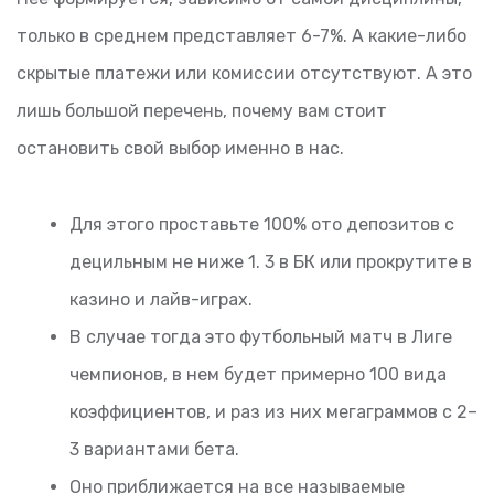
только в среднем представляет 6-7%. А какие-либо
скрытые платежи или комиссии отсутствуют. А это
лишь большой перечень, почему вам стоит
остановить свой выбор именно в нас.
Для этого проставьте 100% ото депозитов с
децильным не ниже 1. 3 в БК или прокрутите в
казино и лайв-играх.
В случае тогда это футбольный матч в Лиге
чемпионов, в нем будет примерно 100 вида
коэффициентов, и раз из них мегаграммов с 2–
3 вариантами бета.
Оно приближается на все называемые