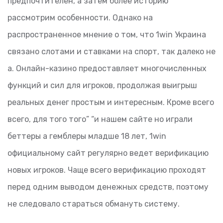
предпочтителен, а затем более историю
рассмотрим особенности. Однако на
распространенное мнение о том, что 1win Украина
связано слотами и ставками на спорт, так далеко не
а. Онлайн-казино предоставляет многочисленных
функций и сил для игроков, продолжая выигрыш
реальных денег простым и интересным. Кроме всего
всего, для того того” “и нашем сайте но играли
беттеры а гемблеры младше 18 лет, 1win
официальному сайт регулярно ведет верификацию
новых игроков. Чаще всего верификацию проходят
перед одним выводом денежных средств, поэтому
не следовало стараться обмануть систему.