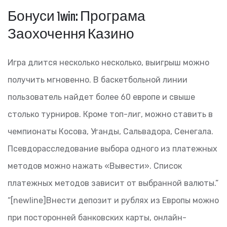
Бонуси 1win: Програма
Заохочення Казино
Игра длится несколько несколько, выигрыш можно
получить мгновенно. В баскетбольной линии
пользователь найдет более 60 европе и свыше
столько турниров. Кроме топ-лиг, можно ставить в
чемпионаты Косова, Уганды, Сальвадора, Сенегала.
Псевдорасследование выбора одного из платежных
методов можно нажать «Вывести». Список
платежных методов зависит от выбранной валюты.”
“[newline]Внести депозит и рублях из Европы можно
при посторонней банковских карты, онлайн-