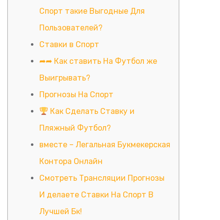
Спорт такие Выгодные Для
Пользователей?
Ставки в Спорт
➦➦ Как ставить На Футбол же
Выигрывать?
Прогнозы На Спорт
Как Сделать Ставку и
Пляжный Футбол?
вместе – Легальная Букмекерская
Контора Онлайн
Смотреть Трансляции Прогнозы
И делаете Ставки На Спорт В
Лучшей Бк!