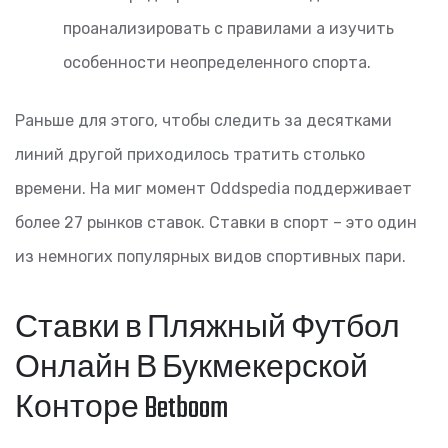
проанализировать с правилами а изучить
особенности неопределенного спорта.
Раньше для этого, чтобы следить за десятками
линий другой приходилось тратить столько
времени. На миг момент Oddspedia поддерживает
более 27 рынков ставок. Ставки в спорт – это один
из немногих популярных видов спортивных пари.
Ставки в Пляжный Футбол
Онлайн В Букмекерской
Конторе Betboom