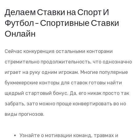
Делаем Ставки на Спорт И
Футбол – Спортивные Ставки
Онлайн
Сейчас конкуренция остальными конторами
стремительно продолжительность, что однозначно
играет на руку одним игрокам. Многие популярные
букмекерские конторы для ставок готовы найти
щедрый стартовый бонус. Да, его никак просто так
забрать, зато можно проще конвертировать во но
виды прогнозов.
Узнайте о мотивации команд, травмах и