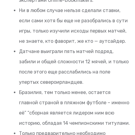
экспертами Online-Bookmakers.
Ни в любом случае нельзя сделали ставки,
если сами хотя бы еще не разобрались в сути
игры, только изучили исходы первых матчей,
не знаете, кто фаворит, же кто — аутсайдер.
Датчане выиграли пять матчей подряд,
забили и общей сложности 12 мячей, и только
после этого еще расслабились на поле
упертых североирландцев.
Бразилия, тем только менее, остается
главной страной в пляжном футболе – именно
её” “сборная является лидером ним всю
историю, обладая 14 чемпионскими титулами.
Только предварительно необходимо