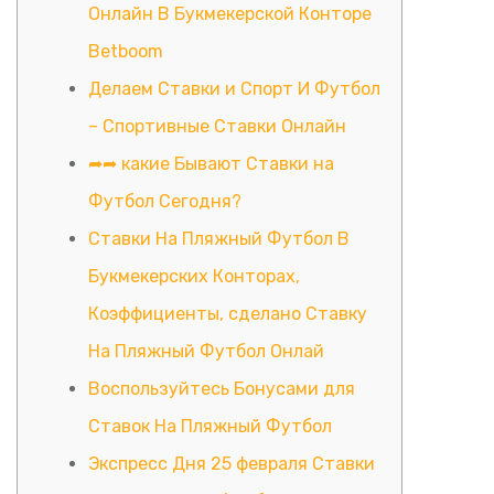
Онлайн В Букмекерской Конторе
Betboom
Делаем Ставки и Спорт И Футбол
– Спортивные Ставки Онлайн
➦➦ какие Бывают Ставки на
Футбол Сегодня?
Ставки На Пляжный Футбол В
Букмекерских Конторах,
Коэффициенты, сделано Ставку
На Пляжный Футбол Онлай
Воспользуйтесь Бонусами для
Ставок На Пляжный Футбол
Экспресс Дня 25 февраля Ставки