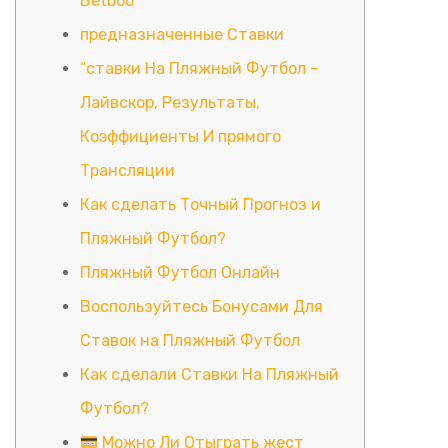
Betboo
предназначенные Ставки
“ставки На Пляжный Футбол –
Лайвскор, Результаты,
Коэффициенты И прямого
Трансляции
Как сделать Точный Прогноз и
Пляжный Футбол?
Пляжный Футбол Онлайн
Воспользуйтесь Бонусами Для
Ставок на Пляжный Футбол
Как сделали Ставки На Пляжный
Футбол?
Можно Ли Отыграть жест