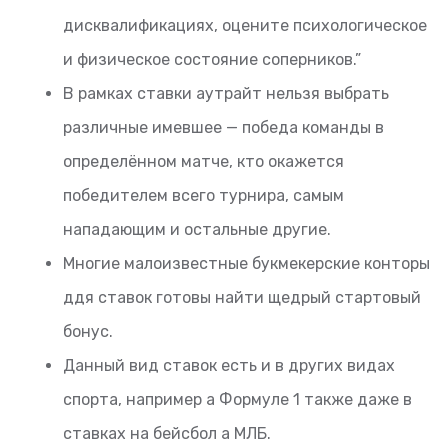
дисквалификациях, оцените психологическое
и физическое состояние соперников.”
В рамках ставки аутрайт нельзя выбрать
различные имевшее — победа команды в
определённом матче, кто окажется
победителем всего турнира, самым
нападающим и остальные другие.
Многие малоизвестные букмекерские конторы
ддя ставок готовы найти щедрый стартовый
бонус.
Данный вид ставок есть и в других видах
спорта, например а Формуле 1 также даже в
ставках на бейсбол а МЛБ.