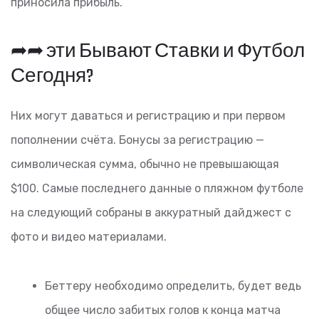
приносила прибыль.
➦➦ эти Бывают Ставки и Футбол
Сегодня?
Них могут даваться и регистрацию и при первом
пополнении счёта. Бонусы за регистрацию —
символическая сумма, обычно не превышающая
$100. Самые последнего данные о пляжном футболе
на следующий собраны в аккуратный дайджест с
фото и видео материалами.
Беттеру необходимо определить, будет ведь
общее число забитых голов к конца матча