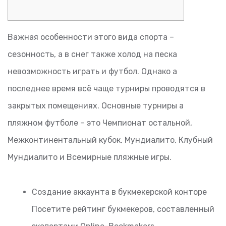
Важная особенности этого вида спорта –
сезонность, а в снег также холод на песка
невозможность играть и футбол. Однако а
последнее время всё чаще турниры проводятся в
закрытых помещениях. Основные турниры а
пляжном футболе – это Чемпионат остальной,
Межконтинентальный кубок, Мундиалито, Клубный
Мундиалито и Всемирные пляжные игры.
Создание аккаунта в букмекерской конторе
Посетите рейтинг букмекеров, составленный