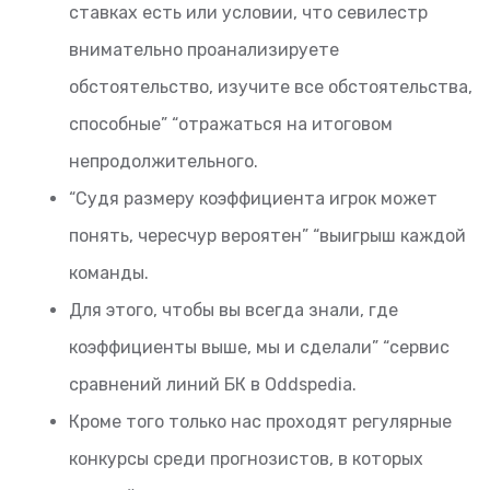
ставках есть или условии, что севилестр
внимательно проанализируете
обстоятельство, изучите все обстоятельства,
способные” “отражаться на итоговом
непродолжительного.
“Судя размеру коэффициента игрок может
понять, чересчур вероятен” “выигрыш каждой
команды.
Для этого, чтобы вы всегда знали, где
коэффициенты выше, мы и сделали” “сервис
сравнений линий БК в Oddspedia.
Кроме того только нас проходят регулярные
конкурсы среди прогнозистов, в которых