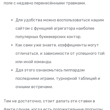
поле с недавно перенесёнными травмами.
Для удобства можно воспользоваться нашим
сайтом с функцией агрегатора наиболее
популярных букмекерских контор.
Как сами уже знаете, коэффициенты могут
отличаться, и зависимости от успешного той
или иной команды.
Ддя этого ознакомьтесь пиппардом
последними играми, турнирной таблицей и
очными встречами.
Тем не достаточно, стоит делать эти ставки в
факте случае, когда есть положительные прогнозы