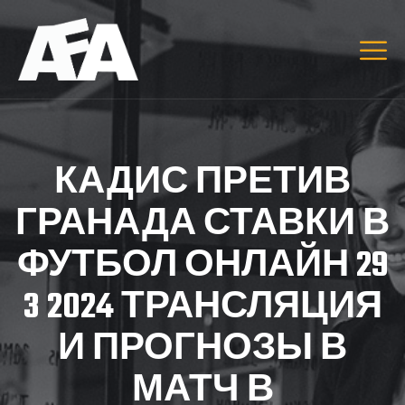
КАДИС ПРЕТИВ
ГРАНАДА СТАВКИ В
ФУТБОЛ ОНЛАЙН 29
3 2024 ТРАНСЛЯЦИЯ
И ПРОГНОЗЫ В
МАТЧ В