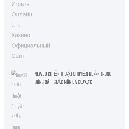
NEW88 CHIẾN THUẬT CHUYỀN NGẮN TRONG
BÓNG ĐÁ – GIẤC MÔN CÁ CƯỢC