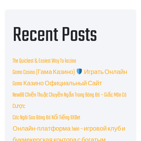
Recent Posts
The Quickest & Easiest Way To kazino
Gama Casino (Гама Казино)
Играть Онлайн
Gama Казино Официальный Сайт
New88 Chiến Thuật Chuyền Ngắn Trong Bóng Đá – Giấc Môn Cá
Cược
Các Ngôi Sao Bóng Đá Nổi Tiếng 8XBet
Онлайн-платформа 1win – игровой клуб и
букмекерская контора с богатым