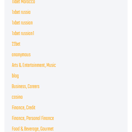
1xbet Morocco
1xbet russia
1xbet russian
1xbet russian1
22bet
anonymous
Arts & Entertainment, Music
blog
Business, Careers
casino
Finance, Credit
Finance, Personal Finance
Food & Beverage, Gourmet