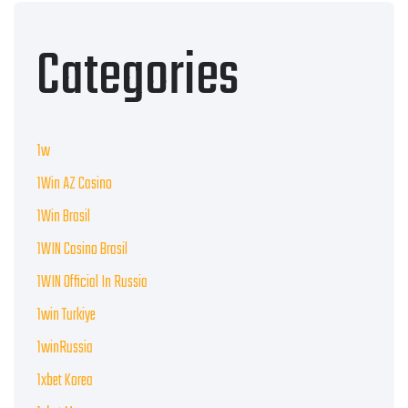
Categories
1w
1Win AZ Casino
1Win Brasil
1WIN Casino Brasil
1WIN Official In Russia
1win Turkiye
1winRussia
1xbet Korea