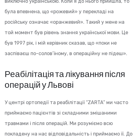
виключно українською. Коли я до нього прийшла, то
була впевнена, що «рожевий» у перекладі на
російську означає «оранжевий». Такий у мене на
той момент був рівень знання української мови. Це
був 1997 рік, і мій керівник сказав, що «поки не
заспіваєш по-солов’їному, в операційну не підеш».
Реабілітація та лікування після
операцій у Львові
У центрі ортопедії та реабілітації “ZARTA” ми часто
приймаємо пацієнтів зі складними змішаними
травмами і після операцій. Ми розуміємо всю
покладену на нас відповідальність і приймаємо її. До