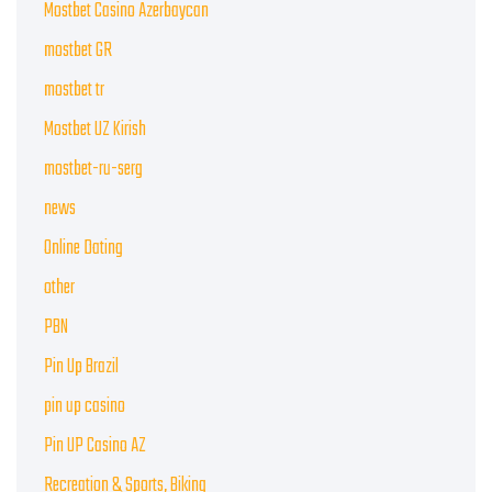
Mostbet Casino Azerbaycan
mostbet GR
mostbet tr
Mostbet UZ Kirish
mostbet-ru-serg
news
Online Dating
other
PBN
Pin Up Brazil
pin up casino
Pin UP Casino AZ
Recreation & Sports, Biking