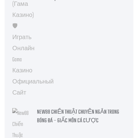
NEW88 CHIẾN THUẬT CHUYỀN NGẮN TRONG
BÓNG ĐÁ – GIẤC MÔN CÁ CƯỢC