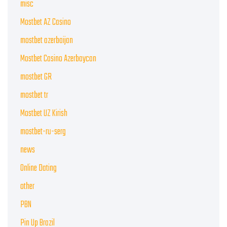
misc
Mostbet AZ Casino
mostbet azerbaijan
Mostbet Casino Azerbaycan
mostbet GR
mostbet tr
Mostbet UZ Kirish
mostbet-ru-serg
news
Online Dating
other
PBN
Pin Up Brazil