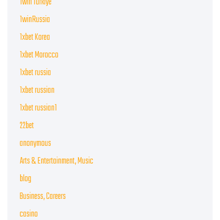
1win Turkiye
1winRussia
1xbet Korea
1xbet Morocco
1xbet russia
1xbet russian
1xbet russian1
22bet
anonymous
Arts & Entertainment, Music
blog
Business, Careers
casino