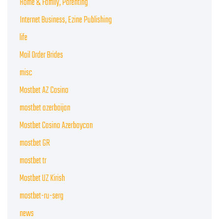
Home & Family, Parenting
Internet Business, Ezine Publishing
life
Mail Order Brides
misc
Mostbet AZ Casino
mostbet azerbaijan
Mostbet Casino Azerbaycan
mostbet GR
mostbet tr
Mostbet UZ Kirish
mostbet-ru-serg
news