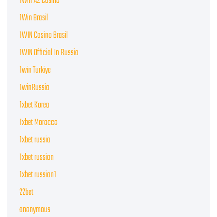
1Win AZ Casino
1Win Brasil
1WIN Casino Brasil
1WIN Official In Russia
1win Turkiye
1winRussia
1xbet Korea
1xbet Morocco
1xbet russia
1xbet russian
1xbet russian1
22bet
anonymous