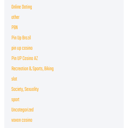
Online Dating
other
PBN
Pin Up Brazil
pin up casino
Pin UP Casino AZ
Recreation & Sports, Biking
slot
Society, Sexuality
sport
Uncategorized
vovan casino