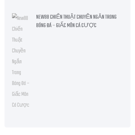
NEW88 CHIẾN THUẬT CHUYỀN NGẮN TRONG
BÓNG ĐÁ – GIẤC MÔN CÁ CƯỢC