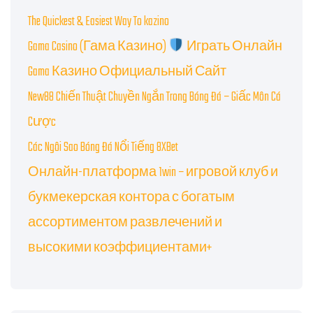
The Quickest & Easiest Way To kazino
Gama Casino (Гама Казино)
Играть Онлайн
Gama Казино Официальный Сайт
New88 Chiến Thuật Chuyền Ngắn Trong Bóng Đá – Giấc Môn Cá
Cược
Các Ngôi Sao Bóng Đá Nổi Tiếng 8XBet
Онлайн-платформа 1win – игровой клуб и
букмекерская контора с богатым
ассортиментом развлечений и
высокими коэффициентами+