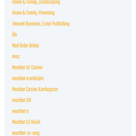
Home & Family, Landscaping
Home & Family, Parenting
Internet Business, Ezine Publishing
life
Mail Order Brides
misc
Mostbet AZ Casino
mostbet azerbaijan
Mostbet Casino Azerbaycan
mostbet GR
mostbet tr
Mostbet UZ Kirish
mostbet-ru-serg