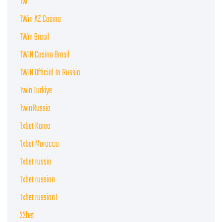
1w
1Win AZ Casino
1Win Brasil
1WIN Casino Brasil
1WIN Official In Russia
1win Turkiye
1winRussia
1xbet Korea
1xbet Morocco
1xbet russia
1xbet russian
1xbet russian1
22bet