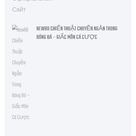
NEW88 CHIẾN THUẬT CHUYỀN NGẮN TRONG
BÓNG ĐÁ – GIẤC MÔN CÁ CƯỢC