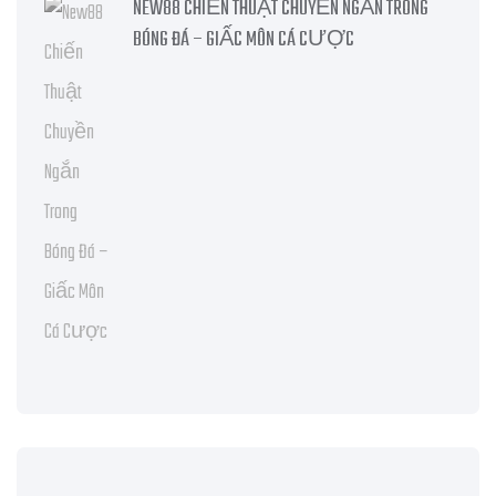
NEW88 CHIẾN THUẬT CHUYỀN NGẮN TRONG
BÓNG ĐÁ – GIẤC MÔN CÁ CƯỢC