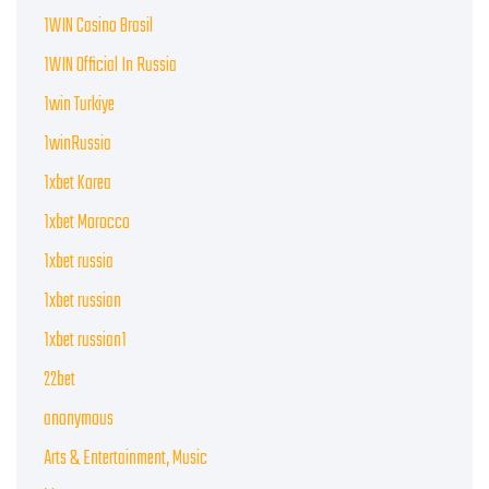
1WIN Casino Brasil
1WIN Official In Russia
1win Turkiye
1winRussia
1xbet Korea
1xbet Morocco
1xbet russia
1xbet russian
1xbet russian1
22bet
anonymous
Arts & Entertainment, Music