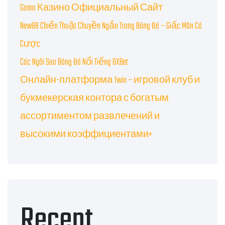
Gama Казино Официальный Сайт
New88 Chiến Thuật Chuyền Ngắn Trong Bóng Đá – Giấc Môn Cá
Cược
Các Ngôi Sao Bóng Đá Nổi Tiếng 8XBet
Онлайн-платформа 1win – игровой клуб и
букмекерская контора с богатым
ассортиментом развлечений и
высокими коэффициентами+
Recent