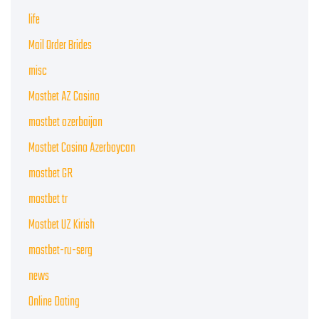
life
Mail Order Brides
misc
Mostbet AZ Casino
mostbet azerbaijan
Mostbet Casino Azerbaycan
mostbet GR
mostbet tr
Mostbet UZ Kirish
mostbet-ru-serg
news
Online Dating