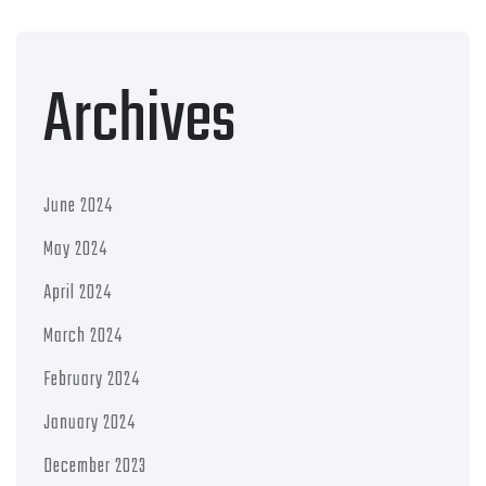
Archives
June 2024
May 2024
April 2024
March 2024
February 2024
January 2024
December 2023