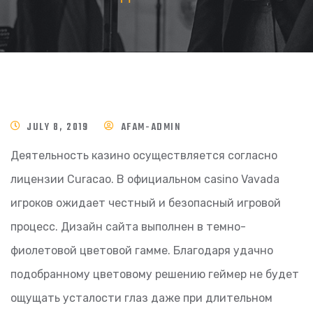
JULY 8, 2019
AFAM-ADMIN
Деятельность казино осуществляется согласно
лицензии Curacao. В официальном casino Vavada
игроков ожидает честный и безопасный игровой
процесс. Дизайн сайта выполнен в темно-
фиолетовой цветовой гамме. Благодаря удачно
подобранному цветовому решению геймер не будет
ощущать усталости глаз даже при длительном