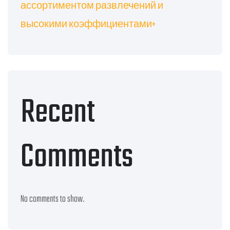
ассортиментом развлечений и
высокими коэффициентами+
Recent
Comments
No comments to show.