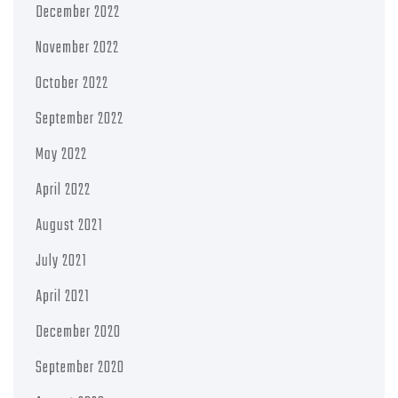
December 2022
November 2022
October 2022
September 2022
May 2022
April 2022
August 2021
July 2021
April 2021
December 2020
September 2020