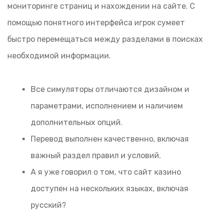
мониторинге страниц и нахождении на сайте. С
помощью понятного интерфейса игрок сумеет
быстро перемещаться между разделами в поисках
необходимой информации.
Все симуляторы отличаются дизайном и
параметрами, исполнением и наличием
дополнительных опций.
Перевод выполнен качественно, включая
важный раздел правил и условий.
А я уже говорил о том, что сайт казино
доступен на нескольких языках, включая
русский?