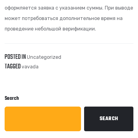
оформляется заявка с указанием суммы. При выводе
может потребоваться дополнительное время на
проведение небольшой верификации.
POSTED IN
Uncategorized
TAGGED
vavada
Search
SEARCH