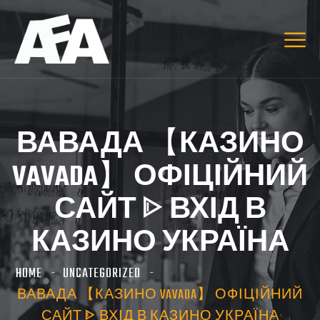
ВАВАДА 【КАЗИНО
VAVADA】 ОФІЦІЙНИЙ
САЙТ ᐈ ВХІД В
КАЗИНО УКРАЇНА
HOME
UNCATEGORIZED
ВАВАДА 【КАЗИНО VAVADA】 ОФІЦІЙНИЙ
САЙТ ᐈ ВХІД В КАЗИНО УКРАЇНА