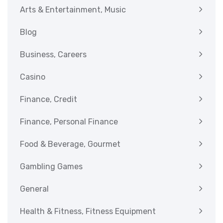
Arts & Entertainment, Music
Blog
Business, Careers
Casino
Finance, Credit
Finance, Personal Finance
Food & Beverage, Gourmet
Gambling Games
General
Health & Fitness, Fitness Equipment