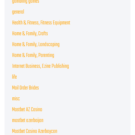
gambling games
general
Health & Fitness, Fitness Equipment
Home & Family, Crafts
Home & Family, Landscaping
Home & Family, Parenting
Internet Business, Ezine Publishing
life
Mail Order Brides
misc
Mostbet AZ Casino
mostbet azerbaijan
Mostbet Casino Azerbaycan