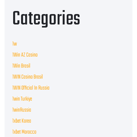
Categories
1w
1Win AZ Casino
1Win Brasil
1WIN Casino Brasil
1WIN Official In Russia
1win Turkiye
1winRussia
1xbet Korea
1xbet Morocco