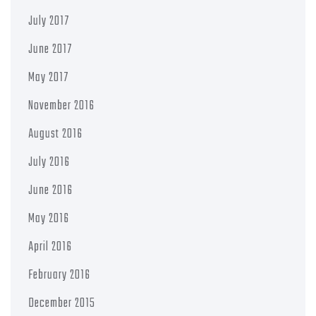
July 2017
June 2017
May 2017
November 2016
August 2016
July 2016
June 2016
May 2016
April 2016
February 2016
December 2015